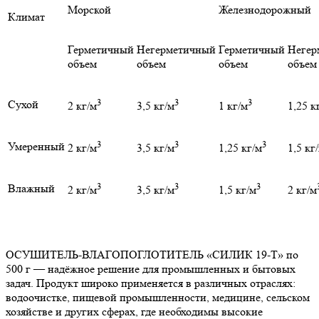
Морской
Железнодорожный
Климат
Герметичный
Негерметичный
Герметичный
Негер
объем
объем
объем
объем
3
3
3
Сухой
2 кг/м
3,5 кг/м
1 кг/м
1,25 к
3
3
3
Умеренный
2 кг/м
3,5 кг/м
1,25 кг/м
1,5 кг
3
3
3
Влажный
2 кг/м
3,5 кг/м
1,5 кг/м
2 кг/м
ОСУШИТЕЛЬ-ВЛАГОПОГЛОТИТЕЛЬ «СИЛИК 19-Т» по
500 г — надёжное решение для промышленных и бытовых
задач. Продукт широко применяется в различных отраслях:
водоочистке, пищевой промышленности, медицине, сельском
хозяйстве и других сферах, где необходимы высокие