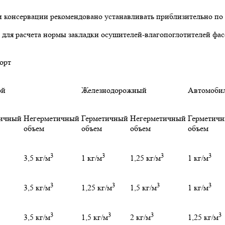
 консервации рекомендовано устанавливать приблизительно по 
 для расчета нормы закладки осушителей-влагопоглотителей фа
орт
ой
Железнодорожный
Автомоби
тичный
Негерметичный
Герметичный
Негерметичный
Герметич
объем
объем
объем
объем
3
3
3
3
3,5 кг/м
1 кг/м
1,25 кг/м
1 кг/м
3
3
3
3
3,5 кг/м
1,25 кг/м
1,5 кг/м
1 кг/м
3
3
3
3
3,5 кг/м
1,5 кг/м
2 кг/м
1,25 кг/м