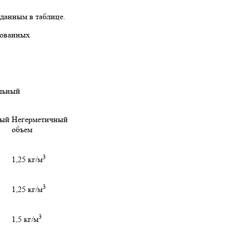
данным в таблице.
сованных
льный
ный
Негерметичный
объем
3
1,25 кг/м
3
1,25 кг/м
3
1,5 кг/м