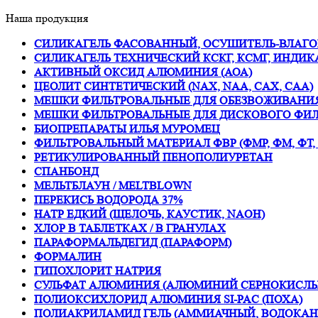
Наша продукция
СИЛИКАГЕЛЬ ФАСОВАННЫЙ, ОСУШИТЕЛЬ-ВЛАГО
СИЛИКАГЕЛЬ ТЕХНИЧЕСКИЙ КСКГ, КСМГ, ИНДИ
АКТИВНЫЙ ОКСИД АЛЮМИНИЯ (АОА)
ЦЕОЛИТ СИНТЕТИЧЕСКИЙ (NAX, NAA, CAX, CAA)
МЕШКИ ФИЛЬТРОВАЛЬНЫЕ ДЛЯ ОБЕЗВОЖИВАНИЯ
МЕШКИ ФИЛЬТРОВАЛЬНЫЕ ДЛЯ ДИСКОВОГО ФИЛ
БИОПРЕПАРАТЫ ИЛЬЯ МУРОМЕЦ
ФИЛЬТРОВАЛЬНЫЙ МАТЕРИАЛ ФВР (ФМР, ФМ, ФТ,
РЕТИКУЛИРОВАННЫЙ ПЕНОПОЛИУРЕТАН
СПАНБОНД
МЕЛЬТБЛАУН / MELTBLOWN
ПЕРЕКИСЬ ВОДОРОДА 37%
НАТР ЕДКИЙ (ЩЕЛОЧЬ, КАУСТИК, NAOH)
ХЛОР В ТАБЛЕТКАХ / В ГРАНУЛАХ
ПАРАФОРМАЛЬДЕГИД (ПАРАФОРМ)
ФОРМАЛИН
ГИПОХЛОРИТ НАТРИЯ
СУЛЬФАТ АЛЮМИНИЯ (АЛЮМИНИЙ СЕРНОКИСЛЫ
ПОЛИОКСИХЛОРИД АЛЮМИНИЯ SI-PAC (ПОХА)
ПОЛИАКРИЛАМИД ГЕЛЬ (АММИАЧНЫЙ, ВОДОКА