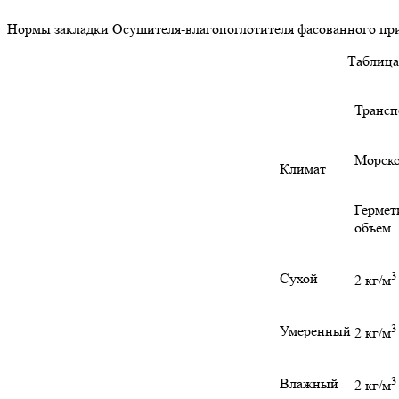
Нормы закладки Осушителя-влагопоглотителя фасованного при
Таблица
Трансп
Морск
Климат
Герме
объем
3
Сухой
2 кг/м
3
Умеренный
2 кг/м
3
Влажный
2 кг/м