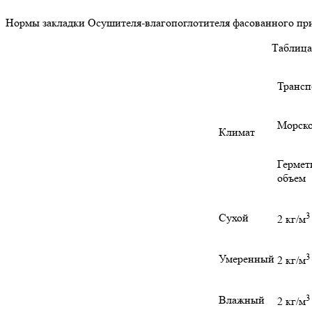
Нормы закладки Осушителя-влагопоглотителя фасованного при
Таблица
Трансп
Морск
Климат
Герме
объем
3
Сухой
2 кг/м
3
Умеренный
2 кг/м
3
Влажный
2 кг/м