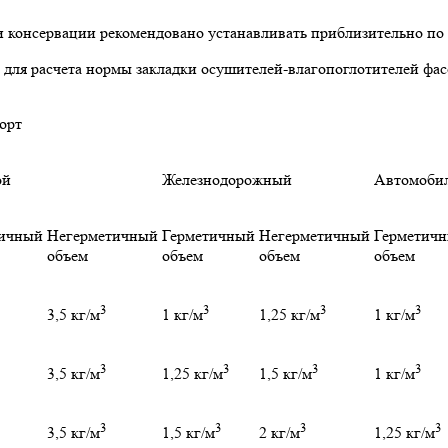
 консервации рекомендовано устанавливать приблизительно по 
 для расчета нормы закладки осушителей-влагопоглотителей фа
орт
ой
Железнодорожный
Автомоби
тичный
Негерметичный
Герметичный
Негерметичный
Герметич
объем
объем
объем
объем
3
3
3
3
3,5 кг/м
1 кг/м
1,25 кг/м
1 кг/м
3
3
3
3
3,5 кг/м
1,25 кг/м
1,5 кг/м
1 кг/м
3
3
3
3
3,5 кг/м
1,5 кг/м
2 кг/м
1,25 кг/м