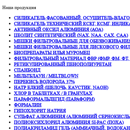
Наша продукция
СИЛИКАГЕЛЬ ФАСОВАННЫЙ, ОСУШИТЕЛЬ-ВЛАГО
СИЛИКАГЕЛЬ ТЕХНИЧЕСКИЙ КСКГ, КСМГ, ИНДИ
АКТИВНЫЙ ОКСИД АЛЮМИНИЯ (АОА)
ЦЕОЛИТ СИНТЕТИЧЕСКИЙ (NAX, NAA, CAX, CAA)
МЕШКИ ФИЛЬТРОВАЛЬНЫЕ ДЛЯ ОБЕЗВОЖИВАНИЯ
МЕШКИ ФИЛЬТРОВАЛЬНЫЕ ДЛЯ ДИСКОВОГО ФИЛ
БИОПРЕПАРАТЫ ИЛЬЯ МУРОМЕЦ
ФИЛЬТРОВАЛЬНЫЙ МАТЕРИАЛ ФВР (ФМР, ФМ, ФТ,
РЕТИКУЛИРОВАННЫЙ ПЕНОПОЛИУРЕТАН
СПАНБОНД
МЕЛЬТБЛАУН / MELTBLOWN
ПЕРЕКИСЬ ВОДОРОДА 37%
НАТР ЕДКИЙ (ЩЕЛОЧЬ, КАУСТИК, NAOH)
ХЛОР В ТАБЛЕТКАХ / В ГРАНУЛАХ
ПАРАФОРМАЛЬДЕГИД (ПАРАФОРМ)
ФОРМАЛИН
ГИПОХЛОРИТ НАТРИЯ
СУЛЬФАТ АЛЮМИНИЯ (АЛЮМИНИЙ СЕРНОКИСЛЫ
ПОЛИОКСИХЛОРИД АЛЮМИНИЯ SI-PAC (ПОХА)
ПОЛИАКРИЛАМИД ГЕЛЬ (АММИАЧНЫЙ, ВОДОКА