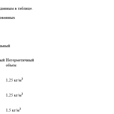
данным в таблице.
сованных
льный
ный
Негерметичный
объем
3
1,25 кг/м
3
1,25 кг/м
3
1,5 кг/м