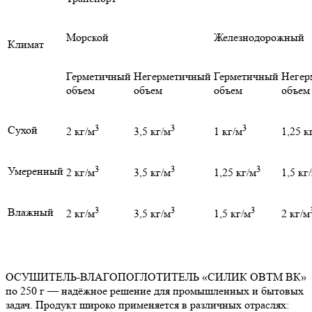
Морской
Железнодорожный
Климат
Герметичный
Негерметичный
Герметичный
Негер
объем
объем
объем
объем
3
3
3
Сухой
2 кг/м
3,5 кг/м
1 кг/м
1,25 к
3
3
3
Умеренный
2 кг/м
3,5 кг/м
1,25 кг/м
1,5 кг
3
3
3
Влажный
2 кг/м
3,5 кг/м
1,5 кг/м
2 кг/м
ОСУШИТЕЛЬ-ВЛАГОПОГЛОТИТЕЛЬ «СИЛИК ОВТМ ВК»
по 250 г — надёжное решение для промышленных и бытовых
задач. Продукт широко применяется в различных отраслях: