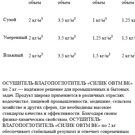
объем
объем
объем
объем
3
3
3
Сухой
2 кг/м
3,5 кг/м
1 кг/м
1,25 к
3
3
3
Умеренный
2 кг/м
3,5 кг/м
1,25 кг/м
1,5 кг
3
3
3
Влажный
2 кг/м
3,5 кг/м
1,5 кг/м
2 кг/м
ОСУШИТЕЛЬ-ВЛАГОПОГЛОТИТЕЛЬ «СИЛИК ОВТМ ВК»
по 2 кг — надёжное решение для промышленных и бытовых
задач. Продукт широко применяется в различных отраслях:
водоочистке, пищевой промышленности, медицине, сельском
хозяйстве и других сферах, где необходимы высокие
стандарты качества и эффективности. Благодаря своим
физико-химическим свойствам, ОСУШИТЕЛЬ-
ВЛАГОПОГЛОТИТЕЛЬ «СИЛИК ОВТМ ВК» по 2 кг
обеспечивает стабильный результат и отвечает современным