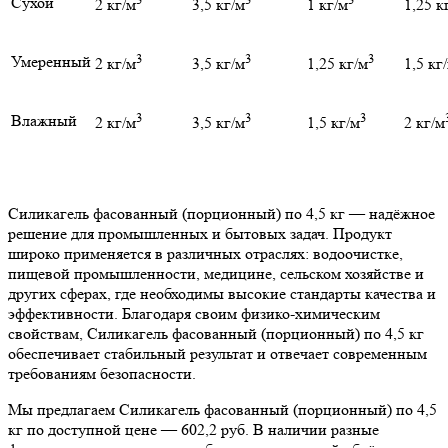
Сухой
2 кг/м
3,5 кг/м
1 кг/м
1,25 к
3
3
3
Умеренный
2 кг/м
3,5 кг/м
1,25 кг/м
1,5 кг
3
3
3
Влажный
2 кг/м
3,5 кг/м
1,5 кг/м
2 кг/м
Силикагель фасованный (порционный) по 4,5 кг — надёжное
решение для промышленных и бытовых задач. Продукт
широко применяется в различных отраслях: водоочистке,
пищевой промышленности, медицине, сельском хозяйстве и
других сферах, где необходимы высокие стандарты качества и
эффективности. Благодаря своим физико-химическим
свойствам, Силикагель фасованный (порционный) по 4,5 кг
обеспечивает стабильный результат и отвечает современным
требованиям безопасности.
Мы предлагаем Силикагель фасованный (порционный) по 4,5
кг по доступной цене — 602,2 руб. В наличии разные