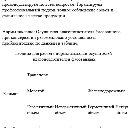
проконсультируем по всем вопросам. Гарантируем
профессиональный подход, точное соблюдение сроков и
стабильное качество продукции.
Нормы закладки Осушителя-влагопоглотителя фасованного
при консервации рекомендовано устанавливать
приблизительно по данным в таблице.
Таблица для расчета нормы закладки осушителей-
влагопоглотителей фасованных
Транспорт
Морской
Железнодорожный
Климат
Герметичный
Негерметичный
Герметичный
Негер
объем
объем
объем
объем
3
3
3